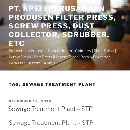
Skip
PT. KPEI : PERUSAHAAN
to
PRODUSEN FILTER PRESS,
content
SCREW PRESS, DUST
COLLECTOR, SCRUBBER,
ETC
Perusahaan Pembuat Dust Colector | Chimney | Filter Press |
Screw Press | Belt Press |Niagara Filter | Rotary Dryer dan
Peralatan Custom Lainnya
TAG:
SEWAGE TREATMENT PLANT
POSTED
DECEMBER 16, 2019
ON
Sewage Treatment Plant – STP
Sewage Treatment Plant – STP