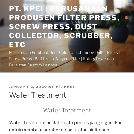
Skip
PT. KPEI : PERUSAHAAN
to
PRODUSEN FILTER PRESS,
content
SCREW PRESS, DUST
COLLECTOR, SCRUBBER,
ETC
Perusahaan Pembuat Dust Colector | Chimney | Filter Press |
Screw Press | Belt Press |Niagara Filter | Rotary Dryer dan
Peralatan Custom Lainnya
POSTED
JANUARY 2, 2020
BY
PT. KPEI
ON
Water Treatment
Water Treatment
Water Treatment adalah suatu proses yang digunakan
untuk membuat sumber air baku atau air limbah